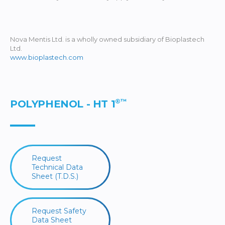
Nova Mentis Ltd. is a wholly owned subsidiary of Bioplastech
Ltd.
www.bioplastech.com
®™
POLYPHENOL - HT 1
Request
Technical Data
Sheet (T.D.S.)
Request Safety
Data Sheet